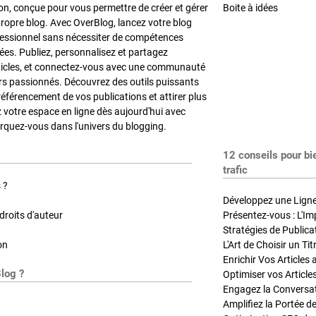
on, conçue pour vous permettre de créer et gérer
Boite à idées
propre blog. Avec OverBlog, lancez votre blog
fessionnel sans nécessiter de compétences
es. Publiez, personnalisez et partagez
ticles, et connectez-vous avec une communauté
rs passionnés. Découvrez des outils puissants
référencement de vos publications et attirer plus
z votre espace en ligne dès aujourd'hui avec
quez-vous dans l'univers du blogging.
12 conseils pour bi
trafic
 ?
Développez une Ligne 
roits d'auteur
Présentez-vous : L'Im
on
L'Art de Choisir un Ti
Blog ?
Optimiser vos Article
Engagez la Conversati
Amplifiez la Portée de