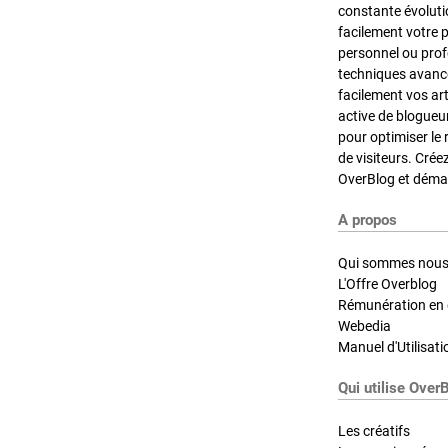
constante évoluti
facilement votre 
personnel ou pro
techniques avancé
facilement vos ar
active de blogueu
pour optimiser le 
de visiteurs. Crée
OverBlog et démar
A propos
Qui sommes nous
L'Offre Overblog
Rémunération en d
Webedia
Manuel d'Utilisati
Qui utilise Over
Les créatifs