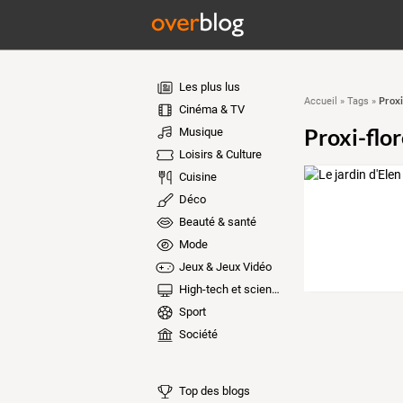
Les plus lus
Proxi
Accueil
»
Tags
»
Cinéma & TV
Proxi-flor
Musique
Loisirs & Culture
Cuisine
Déco
Beauté & santé
Mode
Jeux & Jeux Vidéo
High-tech et sciences
Sport
Société
Top des blogs