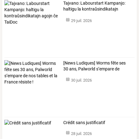
Tajvano:
Labourstart
Kampanjo:
haltigu
la
kontraŭsindikatajn
agojn
…
29 juil. 2026
[News
Ludiques]
Worms
fête
ses
30
ans,
Palworld
s’empare
de
nos
…
30 juil. 2026
Crédit sans justificatif
28 juil. 2026