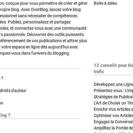
on, conçue pour vous permettre de créer et gérer
Boite à idées
propre blog. Avec OverBlog, lancez votre blog
fessionnel sans nécessiter de compétences
es. Publiez, personnalisez et partagez
ticles, et connectez-vous avec une communauté
rs passionnés. Découvrez des outils puissants
référencement de vos publications et attirer plus
z votre espace en ligne dès aujourd'hui avec
quez-vous dans l'univers du blogging.
12 conseils pour bi
trafic
 ?
Développez une Ligne 
roits d'auteur
Présentez-vous : L'Im
on
L'Art de Choisir un Ti
Blog ?
Optimiser vos Article
Engagez la Conversati
Amplifiez la Portée de