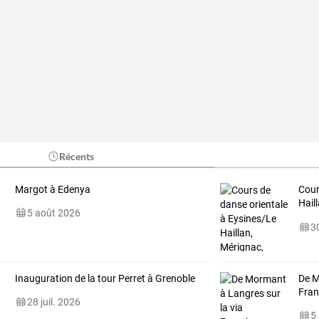
Récents
Margot à Edenya
Cour
Hail
5 août 2026
Tale
30
Inauguration de la tour Perret à Grenoble
De M
Fran
28 juil. 2026
5