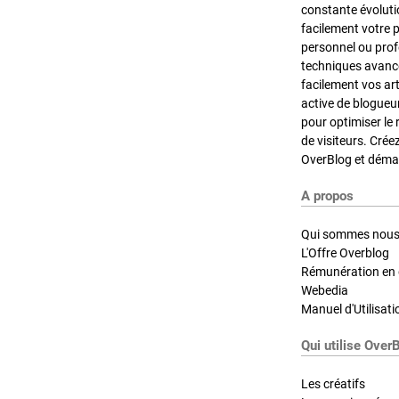
constante évoluti
facilement votre 
personnel ou pro
techniques avancé
facilement vos ar
active de blogueu
pour optimiser le 
de visiteurs. Crée
OverBlog et démar
A propos
Qui sommes nous
L'Offre Overblog
Rémunération en d
Webedia
Manuel d'Utilisati
Qui utilise Over
Les créatifs