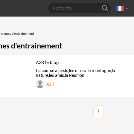
rammes d'entrainement
es d'entrainement
A2R le blog
La course à pieds,les ultras ,la montagne,la
nature,les amis,la Réunion...
A2R
1