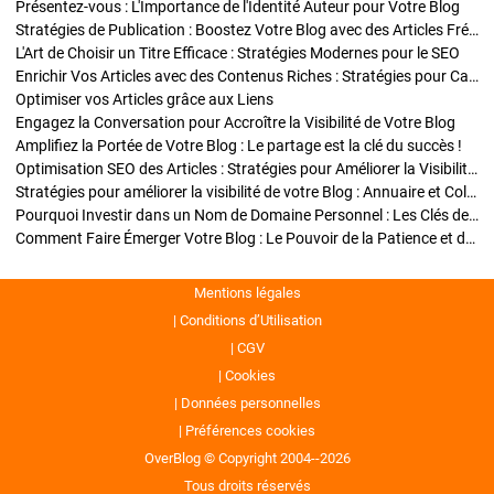
Présentez-vous : L'Importance de l'Identité Auteur pour Votre Blog
Stratégies de Publication : Boostez Votre Blog avec des Articles Fréquents et Exclusifs
L'Art de Choisir un Titre Efficace : Stratégies Modernes pour le SEO
Enrichir Vos Articles avec des Contenus Riches : Stratégies pour Captiver et Optimiser
Optimiser vos Articles grâce aux Liens
Engagez la Conversation pour Accroître la Visibilité de Votre Blog
Amplifiez la Portée de Votre Blog : Le partage est la clé du succès !
Optimisation SEO des Articles : Stratégies pour Améliorer la Visibilité de Votre Blog
Stratégies pour améliorer la visibilité de votre Blog : Annuaire et Collaborations
Pourquoi Investir dans un Nom de Domaine Personnel : Les Clés de la Réussite de Votre Blog
Comment Faire Émerger Votre Blog : Le Pouvoir de la Patience et de la Persévérance
Mentions légales
Conditions d’Utilisation
CGV
Cookies
Données personnelles
Préférences cookies
OverBlog © Copyright 2004--2026
Tous droits réservés