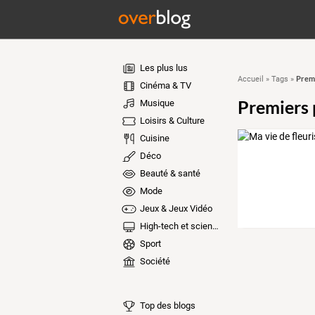
Les plus lus
Premi
Accueil
»
Tags
»
Cinéma & TV
Premiers 
Musique
Loisirs & Culture
Cuisine
Déco
Beauté & santé
Mode
Jeux & Jeux Vidéo
High-tech et sciences
Sport
Société
Top des blogs