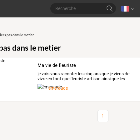
ers pas dans le metier
pas dans le metier
Ma vie de fleuriste
je
vais
vous
raconter
les
cinq
ans
que
je
viens
de
vivre
en
tant
que
fleuriste
artisan
ainsi
que
les
deux
…
émeraude
1