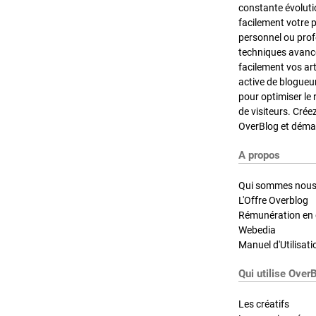
constante évoluti
facilement votre 
personnel ou pro
techniques avancé
facilement vos ar
active de blogueu
pour optimiser le 
de visiteurs. Crée
OverBlog et démar
A propos
Qui sommes nous
L'Offre Overblog
Rémunération en d
Webedia
Manuel d'Utilisati
Qui utilise Over
Les créatifs