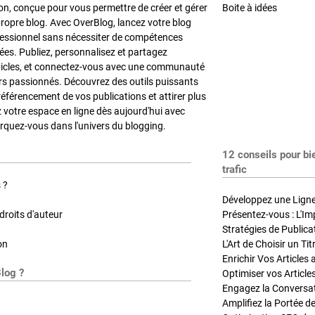
on, conçue pour vous permettre de créer et gérer
Boite à idées
propre blog. Avec OverBlog, lancez votre blog
fessionnel sans nécessiter de compétences
es. Publiez, personnalisez et partagez
ticles, et connectez-vous avec une communauté
rs passionnés. Découvrez des outils puissants
référencement de vos publications et attirer plus
z votre espace en ligne dès aujourd'hui avec
quez-vous dans l'univers du blogging.
12 conseils pour bi
trafic
 ?
Développez une Ligne 
roits d'auteur
Présentez-vous : L'Im
on
L'Art de Choisir un Ti
Blog ?
Optimiser vos Article
Engagez la Conversati
Amplifiez la Portée de