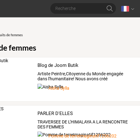
aits de femmes
 de femmes
Blog de Joom Butik
Artiste
Peintre,Citoyenne
du
Monde
engagée
dans
l'humanitaire!
Nous
avons
créé
CREATIONS
…
Aisha Sylla
PARLER D'ELLES
TRAVERSEE DE L'HIMALAYA A LA RENCONTRE
DES FEMMES
Pomme de terreImaginatif1256202