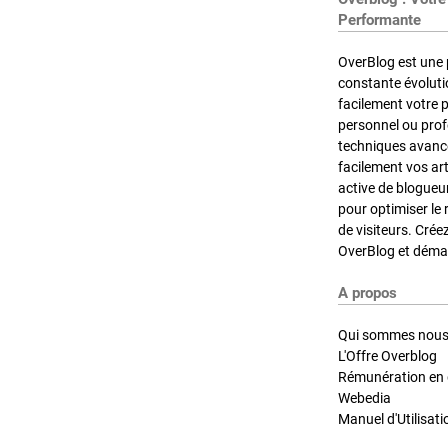
Performante
OverBlog est une 
constante évoluti
facilement votre 
personnel ou pro
techniques avancé
facilement vos ar
active de blogueu
pour optimiser le 
de visiteurs. Crée
OverBlog et démar
A propos
Qui sommes nous
L'Offre Overblog
Rémunération en d
Webedia
Manuel d'Utilisati