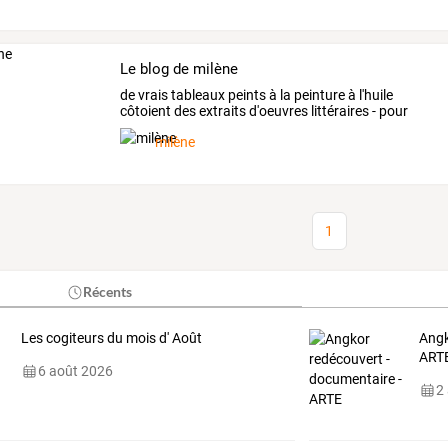
Le blog de milène
de
vrais
tableaux
peints
à
la
peinture
à
l'huile
côtoient
des
extraits
d'oeuvres
littéraires
-
pour
vous
amener
…
milène
1
Récents
Les cogiteurs du mois d' Août
Angk
ART
6 août 2026
2