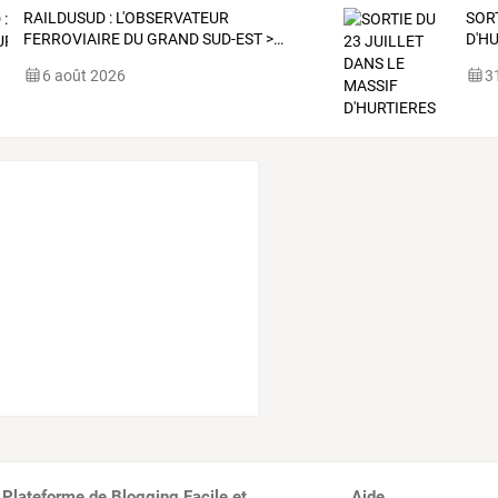
RAILDUSUD
:
L'OBSERVATEUR
SOR
FERROVIAIRE
DU
GRAND
SUD-EST
>
…
D'H
6 août 2026
31
 Plateforme de Blogging Facile et
Aide