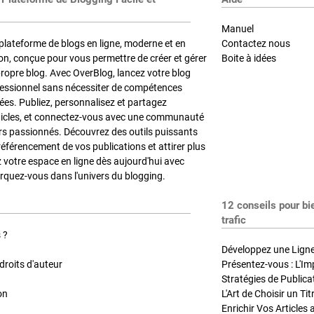
Manuel
plateforme de blogs en ligne, moderne et en
Contactez nous
on, conçue pour vous permettre de créer et gérer
Boite à idées
propre blog. Avec OverBlog, lancez votre blog
fessionnel sans nécessiter de compétences
es. Publiez, personnalisez et partagez
ticles, et connectez-vous avec une communauté
rs passionnés. Découvrez des outils puissants
référencement de vos publications et attirer plus
z votre espace en ligne dès aujourd'hui avec
quez-vous dans l'univers du blogging.
12 conseils pour bi
trafic
 ?
Développez une Ligne 
roits d'auteur
Présentez-vous : L'Im
on
L'Art de Choisir un Ti