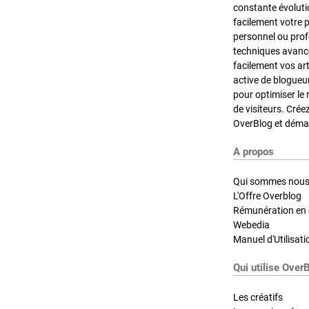
constante évoluti
facilement votre 
personnel ou pro
techniques avancé
facilement vos ar
active de blogueu
pour optimiser le 
de visiteurs. Crée
OverBlog et démar
A propos
Qui sommes nous
L'Offre Overblog
Rémunération en d
Webedia
Manuel d'Utilisati
Qui utilise Over
Les créatifs