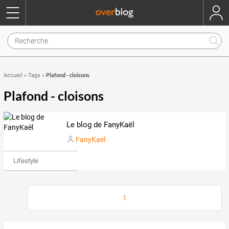
Plafond - cloisons
Accueil
»
Tags
»
Plafond - cloisons
Le blog de FanyKaël
FanyKael
Lifestyle
1