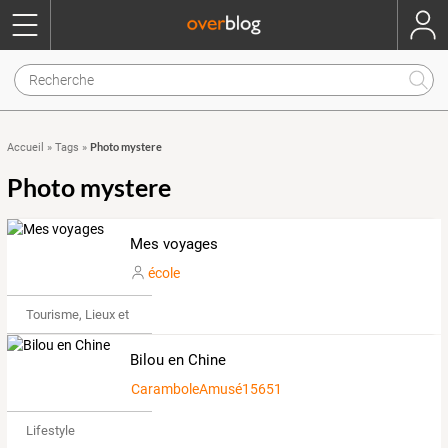
Photo mystere
Accueil
»
Tags
»
Photo mystere
Mes voyages
école
Tourisme, Lieux et Événements
Bilou en Chine
CaramboleAmusé1565101
Lifestyle