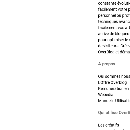
constante évoluti
facilement votre 
personnel ou pro
techniques avancé
facilement vos ar
active de blogueu
pour optimiser le 
de visiteurs. Crée
OverBlog et démar
A propos
Qui sommes nous
L'Offre Overblog
Rémunération en d
Webedia
Manuel d'Utilisati
Qui utilise Over
Les créatifs