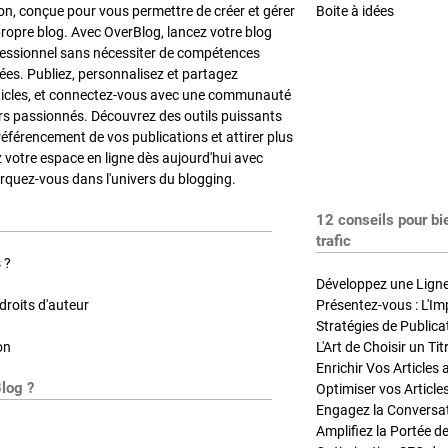
on, conçue pour vous permettre de créer et gérer
Boite à idées
propre blog. Avec OverBlog, lancez votre blog
fessionnel sans nécessiter de compétences
es. Publiez, personnalisez et partagez
ticles, et connectez-vous avec une communauté
rs passionnés. Découvrez des outils puissants
référencement de vos publications et attirer plus
z votre espace en ligne dès aujourd'hui avec
quez-vous dans l'univers du blogging.
12 conseils pour bi
trafic
 ?
Développez une Ligne 
roits d'auteur
Présentez-vous : L'Im
on
L'Art de Choisir un Ti
Blog ?
Optimiser vos Article
Engagez la Conversati
Amplifiez la Portée de