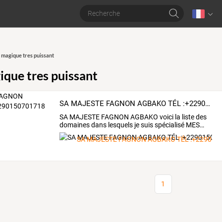
 magique tres puissant
ique tres puissant
SA MAJESTE FAGNON AGBAKO TÉL :+2290150701718
SA
MAJESTE
FAGNON
AGBAKO
voici
la
liste
des
domaines
dans
lesquels
je
suis
spécialisé
MES
…
SA MAJESTE FAGNON AGBAKO TÉL :+229015
1