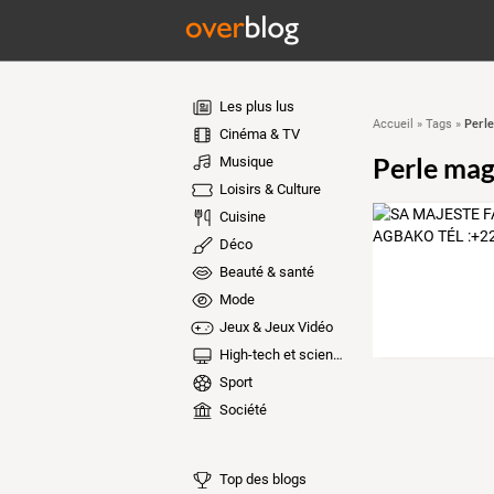
Les plus lus
Perle
Accueil
»
Tags
»
Cinéma & TV
Perle mag
Musique
Loisirs & Culture
Cuisine
Déco
Beauté & santé
Mode
Jeux & Jeux Vidéo
High-tech et sciences
Sport
Société
Top des blogs