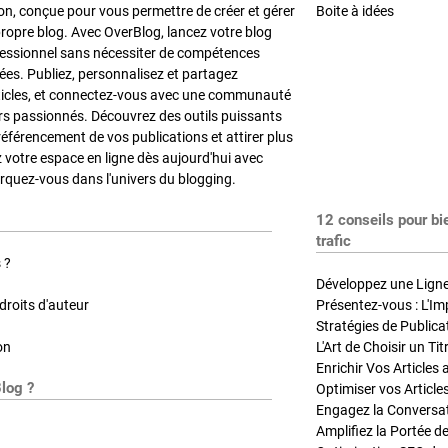
on, conçue pour vous permettre de créer et gérer
Boite à idées
propre blog. Avec OverBlog, lancez votre blog
fessionnel sans nécessiter de compétences
es. Publiez, personnalisez et partagez
ticles, et connectez-vous avec une communauté
rs passionnés. Découvrez des outils puissants
référencement de vos publications et attirer plus
z votre espace en ligne dès aujourd'hui avec
quez-vous dans l'univers du blogging.
12 conseils pour bi
trafic
 ?
Développez une Ligne 
roits d'auteur
Présentez-vous : L'Im
on
L'Art de Choisir un Ti
Blog ?
Optimiser vos Article
Engagez la Conversati
Amplifiez la Portée de