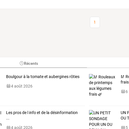
1
Récents
Boulgour à la tomate et aubergines rôties
🥢 R
frais
4 août 2026
6
Les pros de l info et de la désinformation
UN 
...
OU 
4 août 2026
5