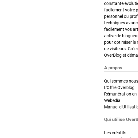
constante évoluti
facilement votre 
personnel ou pro
techniques avancé
facilement vos ar
active de blogueu
pour optimiser le 
de visiteurs. Crée
OverBlog et démar
A propos
Qui sommes nous
L'Offre Overblog
Rémunération en d
Webedia
Manuel d'Utilisati
Qui utilise Over
Les créatifs