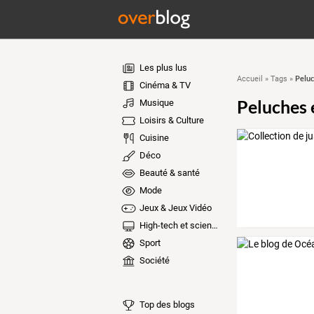
Les plus lus
Peluc
Accueil
»
Tags
»
Cinéma & TV
Peluches 
Musique
Loisirs & Culture
Cuisine
Déco
Beauté & santé
Mode
Jeux & Jeux Vidéo
High-tech et sciences
Sport
Société
Top des blogs