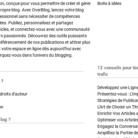
on, conçue pour vous permettre de créer et gérer
Boite à idées
propre blog. Avec OverBlog, lancez votre blog
fessionnel sans nécessiter de compétences
es. Publiez, personnalisez et partagez
ticles, et connectez-vous avec une communauté
rs passionnés. Découvrez des outils puissants
référencement de vos publications et attirer plus
z votre espace en ligne dès aujourd'hui avec
quez-vous dans l'univers du blogging.
12 conseils pour bi
trafic
 ?
Développez une Ligne 
roits d'auteur
Présentez-vous : L'Im
on
L'Art de Choisir un Ti
Blog ?
Optimiser vos Article
Engagez la Conversati
Amplifiez la Portée de