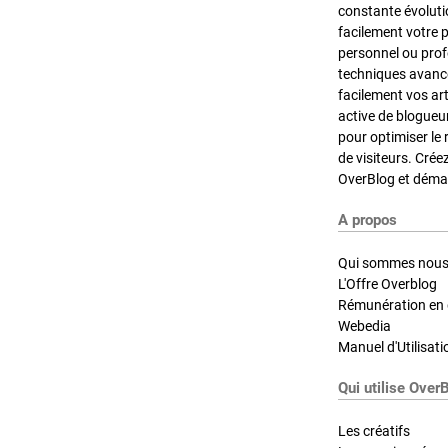
constante évoluti
facilement votre 
personnel ou pro
techniques avancé
facilement vos ar
active de blogueu
pour optimiser le 
de visiteurs. Crée
OverBlog et démar
A propos
Qui sommes nous
L'Offre Overblog
Rémunération en d
Webedia
Manuel d'Utilisati
Qui utilise Over
Les créatifs