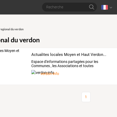
regional du verdon
onal du verdon
Actualites locales Moyen et Haut Verdon...
Espace
d'informations
partagées
pour
les
Communes
,
les
Associations
et
toutes
informations
locales
de
…
verdon-info
1