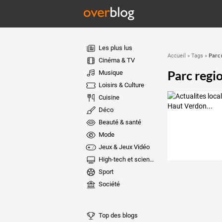
Les plus lus
Parc 
Accueil
»
Tags
»
Cinéma & TV
Parc regi
Musique
Loisirs & Culture
Cuisine
Déco
Beauté & santé
Mode
Jeux & Jeux Vidéo
High-tech et sciences
Sport
Société
Top des blogs