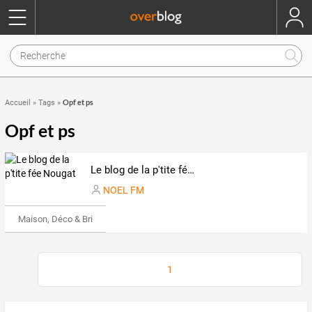
Opf et ps
Accueil
»
Tags
»
Opf et ps
Le blog de la p'tite fée Nougat
NOEL FM
Maison, Déco & Bricolage
1