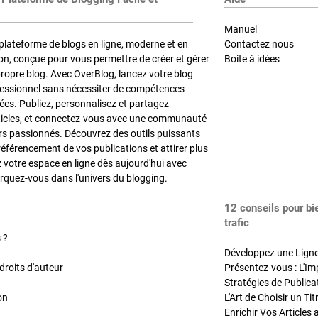
Manuel
plateforme de blogs en ligne, moderne et en
Contactez nous
on, conçue pour vous permettre de créer et gérer
Boite à idées
propre blog. Avec OverBlog, lancez votre blog
fessionnel sans nécessiter de compétences
es. Publiez, personnalisez et partagez
ticles, et connectez-vous avec une communauté
rs passionnés. Découvrez des outils puissants
référencement de vos publications et attirer plus
z votre espace en ligne dès aujourd'hui avec
quez-vous dans l'univers du blogging.
12 conseils pour bi
trafic
 ?
Développez une Ligne 
roits d'auteur
Présentez-vous : L'Im
on
L'Art de Choisir un Ti