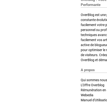
Performante
OverBlog est une 
constante évoluti
facilement votre 
personnel ou pro
techniques avancé
facilement vos ar
active de blogueu
pour optimiser le 
de visiteurs. Crée
OverBlog et démar
A propos
Qui sommes nous
L'Offre Overblog
Rémunération en d
Webedia
Manuel d'Utilisati