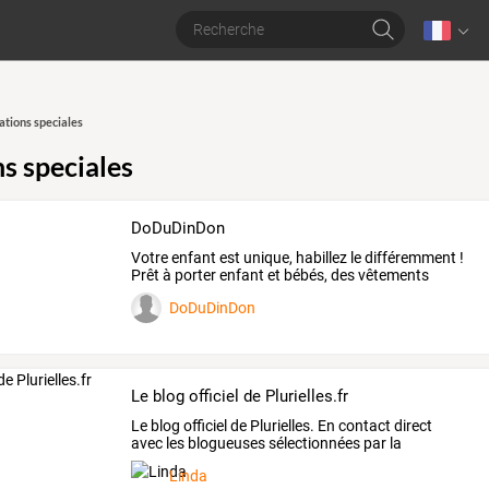
tions speciales
s speciales
DoDuDinDon
Votre
enfant
est
unique,
habillez
le
différemment
!
Prêt
à
porter
enfant
et
bébés,
des
vêtements
Made
…
DoDuDinDon
Le blog officiel de Plurielles.fr
Le blog officiel de Plurielles. En contact direct
avec les blogueuses sélectionnées par la
rédaction !
Linda