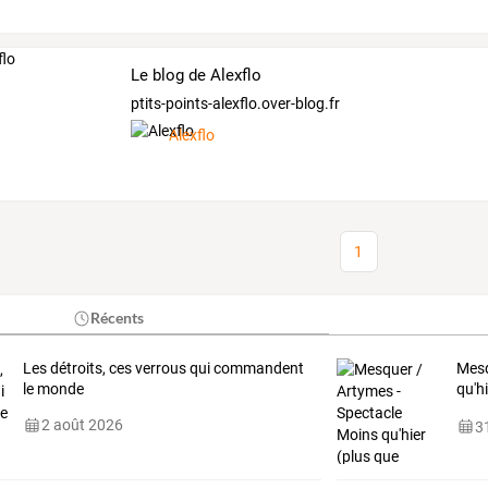
Le blog de Alexflo
ptits-points-alexflo.over-blog.fr
Alexflo
1
Récents
Les détroits, ces verrous qui commandent
Mesq
le monde
qu'h
nov
2 août 2026
31