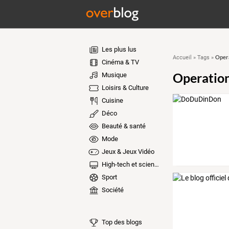
Les plus lus
Opera
Accueil
»
Tags
»
Cinéma & TV
Operation
Musique
Loisirs & Culture
Cuisine
Déco
Beauté & santé
Mode
Jeux & Jeux Vidéo
High-tech et sciences
Sport
Société
Top des blogs