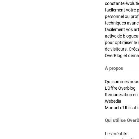
constante évoluti
facilement votre 
personnel ou pro
techniques avancé
facilement vos ar
active de blogueu
pour optimiser le 
de visiteurs. Crée
OverBlog et démar
A propos
Qui sommes nous
L'Offre Overblog
Rémunération en d
Webedia
Manuel d'Utilisati
Qui utilise Over
Les créatifs