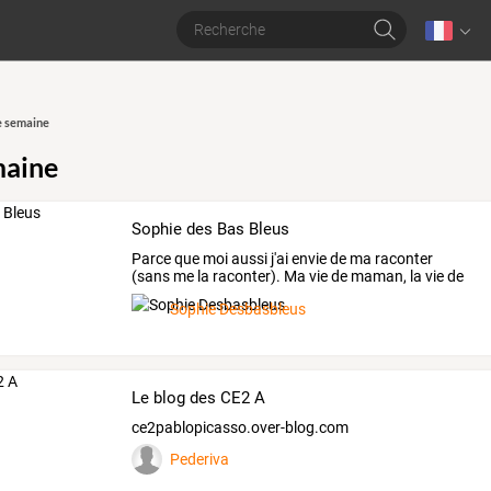
e semaine
maine
Sophie des Bas Bleus
Parce
que
moi
aussi
j'ai
envie
de
ma
raconter
(sans
me
la
raconter).
Ma
vie
de
maman,
la
vie
de
mes
…
Sophie Desbasbleus
Le blog des CE2 A
ce2pablopicasso.over-blog.com
Pederiva