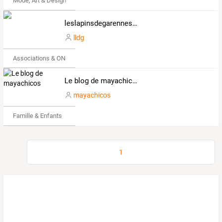
Mode, Art & Design
leslapinsdegarennessureure.over-blog.com
lldg
Associations & ONG
Le blog de mayachicos
mayachicos
Famille & Enfants
1