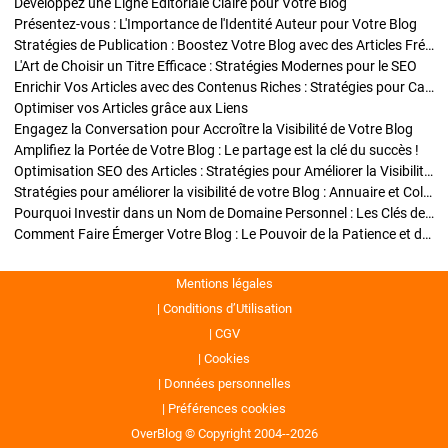
Développez une Ligne Éditoriale Claire pour Votre Blog
Présentez-vous : L'Importance de l'Identité Auteur pour Votre Blog
Stratégies de Publication : Boostez Votre Blog avec des Articles Fréquents et Exclusifs
L'Art de Choisir un Titre Efficace : Stratégies Modernes pour le SEO
Enrichir Vos Articles avec des Contenus Riches : Stratégies pour Captiver et Optimiser
Optimiser vos Articles grâce aux Liens
Engagez la Conversation pour Accroître la Visibilité de Votre Blog
Amplifiez la Portée de Votre Blog : Le partage est la clé du succès !
Optimisation SEO des Articles : Stratégies pour Améliorer la Visibilité de Votre Blog
Stratégies pour améliorer la visibilité de votre Blog : Annuaire et Collaborations
Pourquoi Investir dans un Nom de Domaine Personnel : Les Clés de la Réussite de Votre Blog
Comment Faire Émerger Votre Blog : Le Pouvoir de la Patience et de la Persévérance
Mentions légales
Conditions d’Utilisation
CGV
Cookies
Données personnelles
Préférences cookies
OverBlog © Copyright 2004--2026