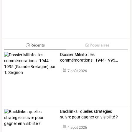
Récents
Populaires
Dossier
Milinfo
:
les
commémorations
:
1944-1995
…
7 août 2026
Backlinks : quelles stratégies
suivre pour gagner en visibilité ?
4 août 2026