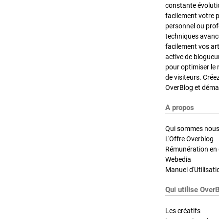
constante évoluti
facilement votre 
personnel ou pro
techniques avancé
facilement vos ar
active de blogueu
pour optimiser le 
de visiteurs. Crée
OverBlog et démar
A propos
Qui sommes nous
L'Offre Overblog
Rémunération en d
Webedia
Manuel d'Utilisati
Qui utilise Over
Les créatifs