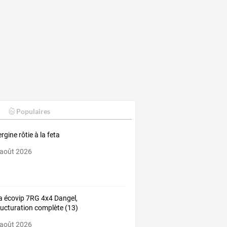
Populaires
rgine rôtie à la feta
 août 2026
a écovip 7RG 4x4 Dangel,
ructuration complète (13)
 août 2026