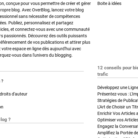
on, conçue pour vous permettre de créer et gérer
Boite à idées
propre blog. Avec OverBlog, lancez votre blog
fessionnel sans nécessiter de compétences
es. Publiez, personnalisez et partagez
ticles, et connectez-vous avec une communauté
rs passionnés. Découvrez des outils puissants
référencement de vos publications et attirer plus
z votre espace en ligne dès aujourd'hui avec
quez-vous dans l'univers du blogging.
12 conseils pour bi
trafic
 ?
Développez une Ligne 
roits d'auteur
Présentez-vous : L'Im
on
L'Art de Choisir un Ti
Blog ?
Optimiser vos Article
Engagez la Conversati
Amplifiez la Portée de