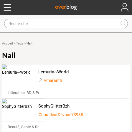
Nail
Accueil
»
Tags
»
Nail
Lemuria~World
Amaranth
Littérature, BD & Poésie
SophyGlitterBzh
Chou-fleurDévoué739382
Beauté, Santé & Remise en forme