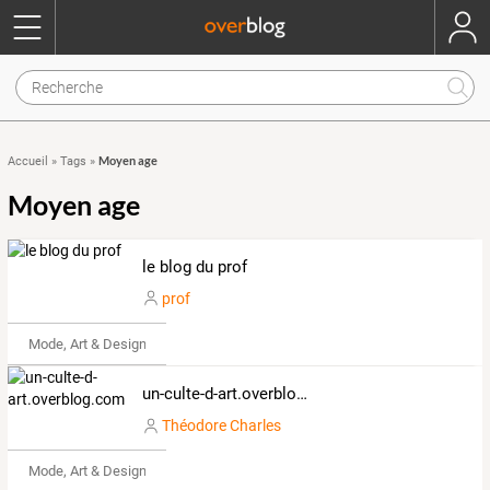
Moyen age
Accueil
»
Tags
»
Moyen age
le blog du prof
prof
Mode, Art & Design
un-culte-d-art.overblog.com
Théodore Charles
Mode, Art & Design