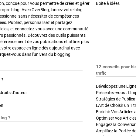
on, conçue pour vous permettre de créer et gérer
Boite à idées
propre blog. Avec OverBlog, lancez votre blog
fessionnel sans nécessiter de compétences
es. Publiez, personnalisez et partagez
ticles, et connectez-vous avec une communauté
rs passionnés. Découvrez des outils puissants
référencement de vos publications et attirer plus
z votre espace en ligne dès aujourd'hui avec
quez-vous dans l'univers du blogging.
12 conseils pour bi
trafic
 ?
Développez une Ligne 
roits d'auteur
Présentez-vous : L'Im
on
L'Art de Choisir un Ti
Blog ?
Optimiser vos Article
Engagez la Conversati
Amplifiez la Portée de