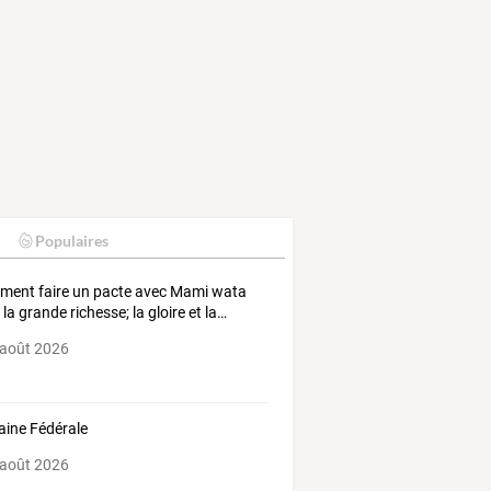
Populaires
ment
faire
un
pacte
avec
Mami
wata
r
la
grande
richesse;
la
gloire
et
la
…
 août 2026
ine Fédérale
 août 2026