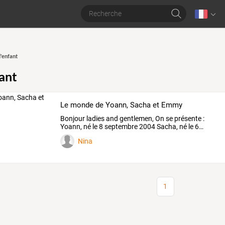
'enfant
ant
Le monde de Yoann, Sacha et Emmy
Bonjour
ladies
and
gentlemen,
On
se
présente
:
Yoann,
né
le
8
septembre
2004
Sacha,
né
le
6
…
Nina
1