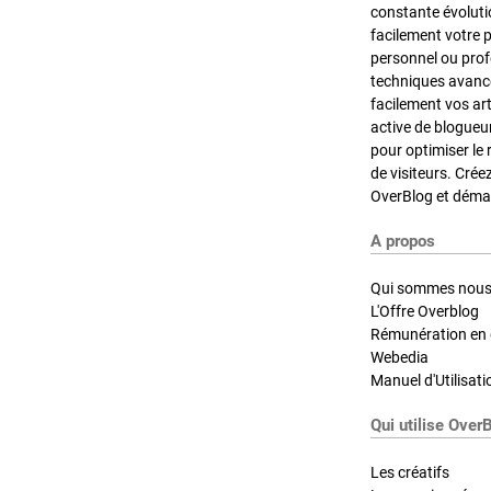
constante évoluti
facilement votre 
personnel ou pro
techniques avancé
facilement vos ar
active de blogueu
pour optimiser le 
de visiteurs. Crée
OverBlog et démar
A propos
Qui sommes nous
L'Offre Overblog
Rémunération en d
Webedia
Manuel d'Utilisati
Qui utilise Over
Les créatifs