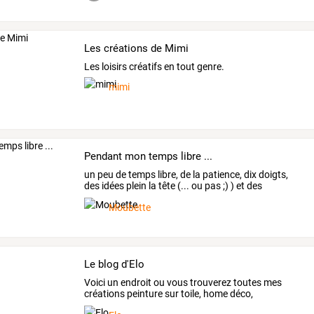
Les créations de Mimi
Les loisirs créatifs en tout genre.
mimi
Pendant mon temps libre ...
un
peu
de
temps
libre,
de
la
patience,
dix
doigts,
des
idées
plein
la
tête
(...
ou
pas
;)
)
et
des
challenges
:
…
Moubette
Le blog d'Elo
Voici un endroit ou vous trouverez toutes mes
créations peinture sur toile, home déco,
mosaique..