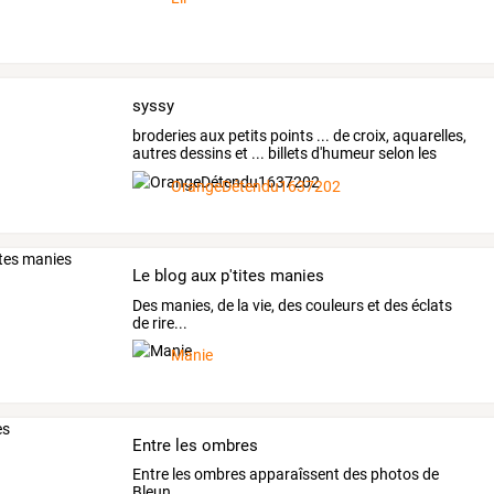
syssy
broderies
aux
petits
points
...
de
croix,
aquarelles,
autres
dessins
et
...
billets
d'humeur
selon
les
jours
…
OrangeDétendu1637202
Le blog aux p'tites manies
Des manies, de la vie, des couleurs et des éclats
de rire...
Manie
Entre les ombres
Entre les ombres apparaîssent des photos de
Bleun.