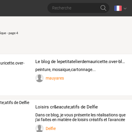
que - page 4
Le blog de lepetitatelierdemauricette.over-blog.com
peinture, mosaique,cartonnage...
mauyares
Loisirs cr&eacute;atifs de Delfie
Dans
ce
blog,
je
vous
présente
les
réalisations
que
j'ai
faites
en
matière
de
loisirs
créatifs
et
l'avancée
de
…
Delfie