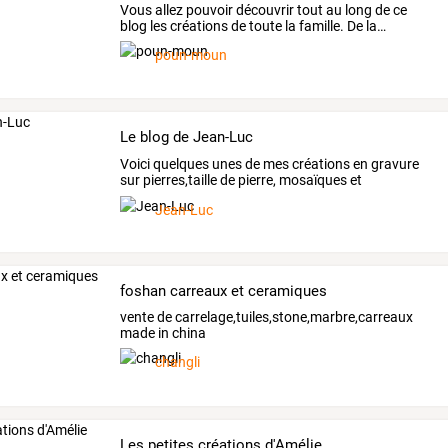
Vous
allez
pouvoir
découvrir
tout
au
long
de
ce
blog
les
créations
de
toute
la
famille.
De
la
…
poun-moun
Le blog de Jean-Luc
Voici
quelques
unes
de
mes
créations
en
gravure
sur
pierres,taille
de
pierre,
mosaïques
et
décorations
…
Jean-Luc
foshan carreaux et ceramiques
vente de carrelage,tuiles,stone,marbre,carreaux
made in china
changli
Les petites créations d'Amélie