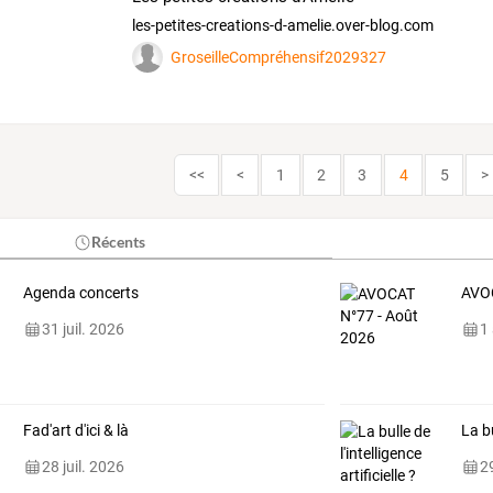
les-petites-creations-d-amelie.over-blog.com
GroseilleCompréhensif2029327
<<
<
1
2
3
4
5
>
Récents
Agenda concerts
AVOC
31 juil. 2026
1
Fad'art d'ici & là
La bu
28 juil. 2026
29