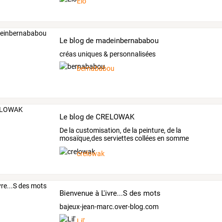
Elo
Le blog de madeinbernababou
créas uniques & personnalisées
bernababou
Le blog de CRELOWAK
De
la
customisation,
de
la
peinture,
de
la
mosaïque,des
serviettes
collées
en
somme
beaucoup
…
crelowak
Bienvenue à L'ivre...S des mots
bajeux-jean-marc.over-blog.com
Lil'