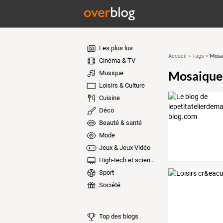
Les plus lus
Mosai
Accueil
»
Tags
»
Cinéma & TV
Mosaique
Musique
Loisirs & Culture
Cuisine
Déco
Beauté & santé
Mode
Jeux & Jeux Vidéo
High-tech et sciences
Sport
Société
Top des blogs