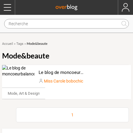
Mode&beaute
Accueil
»
Tags
»
Mode&beaute
Le blog de moncoeurbalancebobochic
Miss Carole bobochic
Mode, Art & Design
1