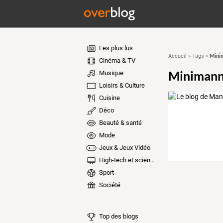
Les plus lus
Mini
Accueil
»
Tags
»
Cinéma & TV
Miniman
Musique
Loisirs & Culture
Cuisine
Déco
Beauté & santé
Mode
Jeux & Jeux Vidéo
High-tech et sciences
Sport
Société
Top des blogs