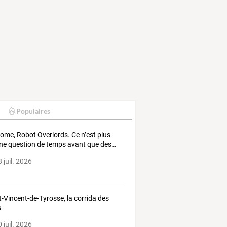
Populaires
come,
Robot
Overlords.
Ce
n’est
plus
ne
question
de
temps
avant
que
des
…
 juil. 2026
t-Vincent-de-Tyrosse, la corrida des
s
 juil. 2026