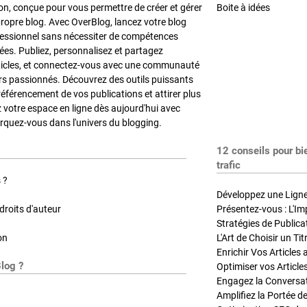
on, conçue pour vous permettre de créer et gérer
Boite à idées
propre blog. Avec OverBlog, lancez votre blog
fessionnel sans nécessiter de compétences
es. Publiez, personnalisez et partagez
ticles, et connectez-vous avec une communauté
rs passionnés. Découvrez des outils puissants
référencement de vos publications et attirer plus
z votre espace en ligne dès aujourd'hui avec
quez-vous dans l'univers du blogging.
12 conseils pour bi
trafic
 ?
Développez une Ligne 
roits d'auteur
Présentez-vous : L'Im
on
L'Art de Choisir un Ti
Blog ?
Optimiser vos Article
Engagez la Conversati
Amplifiez la Portée de