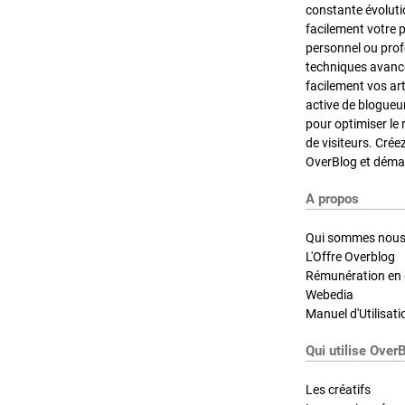
constante évoluti
facilement votre 
personnel ou pro
techniques avancé
facilement vos ar
active de blogueu
pour optimiser le 
de visiteurs. Crée
OverBlog et démar
A propos
Qui sommes nous
L'Offre Overblog
Rémunération en d
Webedia
Manuel d'Utilisati
Qui utilise Over
Les créatifs