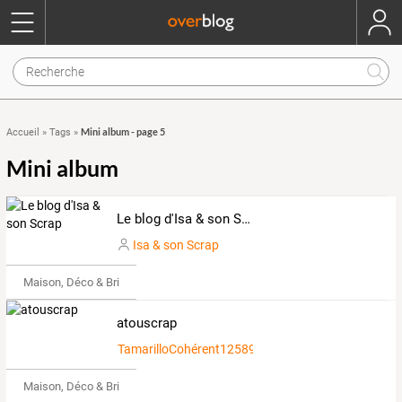
Mini album - page 5
Accueil
»
Tags
»
Mini album
Le blog d'Isa & son Scrap
Isa & son Scrap
Maison, Déco & Bricolage
atouscrap
TamarilloCohérent1258942
Maison, Déco & Bricolage