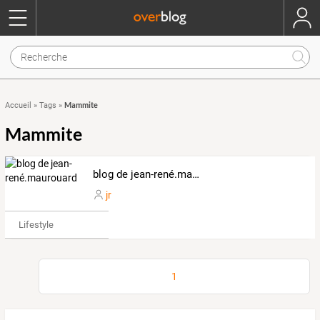
Mammite
Accueil
»
Tags
»
Mammite
blog de jean-rené.maurouard
jr
Lifestyle
1