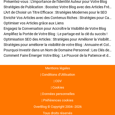
Présentez-vous : L'Importance de l'Identité Auteur pour Votre Blog
Stratégies de Publication : Boostez Votre Blog avec des Articles Fréquents et Exclusifs
L'Art de Choisir un Titre Efficace : Stratégies Modernes pour le SEO
Enrichir Vos Articles avec des Contenus Riches : Stratégies pour Captiver et Optimiser
Optimiser vos Articles grâce aux Liens
Engagez la Conversation pour Accroître la Visibilité de Votre Blog
Amplifiez la Portée de Votre Blog : Le partage est la clé du succès !
Optimisation SEO des Articles : Stratégies pour Améliorer la Visibilité de Votre Blog
Stratégies pour améliorer la visibilité de votre Blog : Annuaire et Collaborations
Pourquoi Investir dans un Nom de Domaine Personnel : Les Clés de la Réussite de Votre Blog
Comment Faire Émerger Votre Blog : Le Pouvoir de la Patience et de la Persévérance
Mentions légales
Conditions d’Utilisation
CGV
Cookies
Données personnelles
Préférences cookies
OverBlog © Copyright 2004--2026
Tous droits réservés