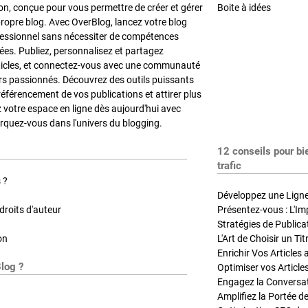
on, conçue pour vous permettre de créer et gérer
Boite à idées
propre blog. Avec OverBlog, lancez votre blog
fessionnel sans nécessiter de compétences
es. Publiez, personnalisez et partagez
ticles, et connectez-vous avec une communauté
rs passionnés. Découvrez des outils puissants
référencement de vos publications et attirer plus
z votre espace en ligne dès aujourd'hui avec
quez-vous dans l'univers du blogging.
12 conseils pour bi
trafic
 ?
Développez une Ligne 
roits d'auteur
Présentez-vous : L'Im
on
L'Art de Choisir un Ti
Blog ?
Optimiser vos Article
Engagez la Conversati
Amplifiez la Portée de