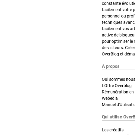
constante évoluti
facilement votre 
personnel ou pro
techniques avancé
facilement vos ar
active de blogueu
pour optimiser le 
de visiteurs. Crée
OverBlog et démar
A propos
Qui sommes nous
L'Offre Overblog
Rémunération en d
Webedia
Manuel d'Utilisati
Qui utilise Over
Les créatifs