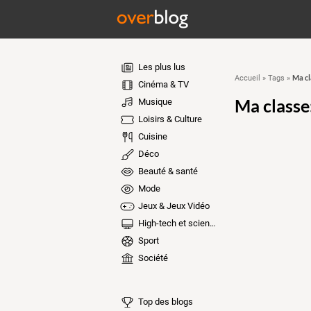
Les plus lus
Ma cl
Accueil
»
Tags
»
Cinéma & TV
Ma classe
Musique
Loisirs & Culture
Cuisine
Déco
Beauté & santé
Mode
Jeux & Jeux Vidéo
High-tech et sciences
Sport
Société
Top des blogs