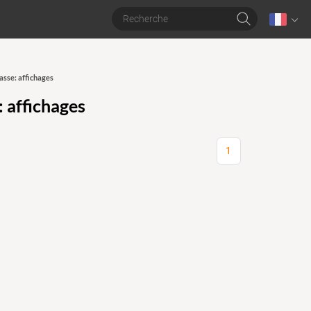
asse: affichages
: affichages
1