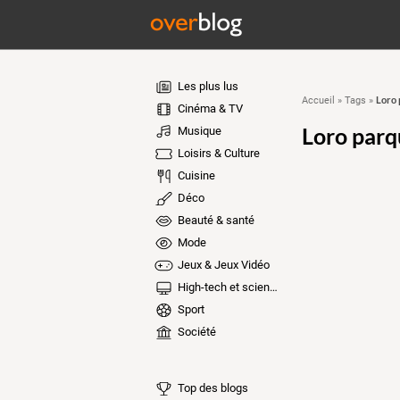
Les plus lus
Loro 
Accueil
»
Tags
»
Cinéma & TV
Loro parq
Musique
Loisirs & Culture
Cuisine
Déco
Beauté & santé
Mode
Jeux & Jeux Vidéo
High-tech et sciences
Sport
Société
Top des blogs