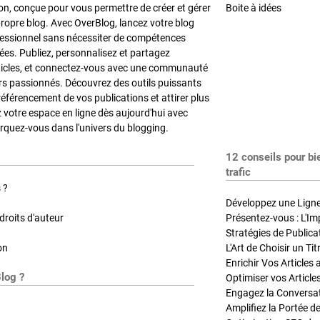
on, conçue pour vous permettre de créer et gérer
Boite à idées
propre blog. Avec OverBlog, lancez votre blog
fessionnel sans nécessiter de compétences
es. Publiez, personnalisez et partagez
ticles, et connectez-vous avec une communauté
rs passionnés. Découvrez des outils puissants
référencement de vos publications et attirer plus
z votre espace en ligne dès aujourd'hui avec
quez-vous dans l'univers du blogging.
12 conseils pour bi
trafic
 ?
Développez une Ligne 
roits d'auteur
Présentez-vous : L'Im
on
L'Art de Choisir un Ti
Blog ?
Optimiser vos Article
Engagez la Conversati
Amplifiez la Portée de