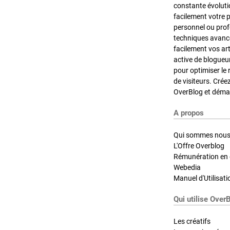
constante évoluti
facilement votre 
personnel ou pro
techniques avancé
facilement vos ar
active de blogueu
pour optimiser le 
de visiteurs. Crée
OverBlog et démar
A propos
Qui sommes nous
L'Offre Overblog
Rémunération en d
Webedia
Manuel d'Utilisati
Qui utilise Over
Les créatifs