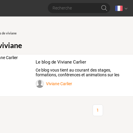
s de viviane
viviane
Le blog de Viviane Carlier
Ce
blog
vous
tient
au
courant
des
stages,
formations,
conférences
et
animations
sur
les
algues
et
les
…
Viviane Carlier
1