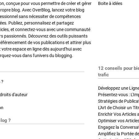
on, conçue pour vous permettre de créer et gérer
Boite à idées
propre blog. Avec OverBlog, lancez votre blog
fessionnel sans nécessiter de compétences
es. Publiez, personnalisez et partagez
ticles, et connectez-vous avec une communauté
rs passionnés. Découvrez des outils puissants
référencement de vos publications et attirer plus
z votre espace en ligne dès aujourd'hui avec
quez-vous dans l'univers du blogging.
12 conseils pour bi
trafic
 ?
Développez une Ligne 
roits d'auteur
Présentez-vous : L'Im
on
L'Art de Choisir un Ti
Blog ?
Optimiser vos Article
Engagez la Conversati
Amplifiez la Portée de