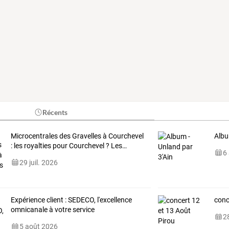
Récents
Microcentrales
des
Gravelles
à
Courchevel
Albu
:
les
royalties
pour
Courchevel
?
Les
…
6
29 juil. 2026
Expérience client : SEDECO, l'excellence
conc
omnicanale à votre service
28
5 août 2026