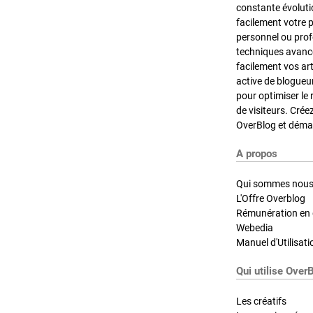
constante évoluti
facilement votre 
personnel ou pro
techniques avancé
facilement vos ar
active de blogueu
pour optimiser le 
de visiteurs. Crée
OverBlog et démar
A propos
Qui sommes nous
L'Offre Overblog
Rémunération en d
Webedia
Manuel d'Utilisati
Qui utilise Over
Les créatifs