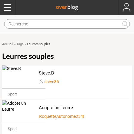
Leurres souples
Accueil
»
Tags
»
Leurres souples
Steve.B
steve36
Sport
Adopte un Leurre
RoquetteAutonome2540504
Sport