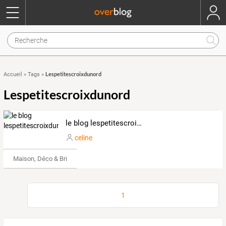
Lespetitescroixdunord
Accueil
»
Tags
»
Lespetitescroixdunord
le blog lespetitescroixdunord
celine
Maison, Déco & Bricolage
1