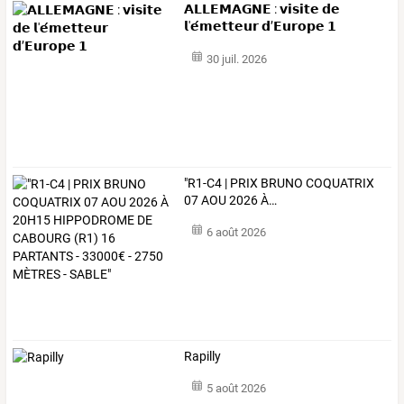
𝗔𝗟𝗟𝗘𝗠𝗔𝗚𝗡𝗘 : 𝘃𝗶𝘀𝗶𝘁𝗲 𝗱𝗲
𝗹'𝗲́𝗺𝗲𝘁𝘁𝗲𝘂𝗿 𝗱’𝗘𝘂𝗿𝗼𝗽𝗲 𝟭
30 juil. 2026
"R1-C4
|
PRIX
BRUNO
COQUATRIX
07
AOU
2026
À
…
6 août 2026
Rapilly
5 août 2026