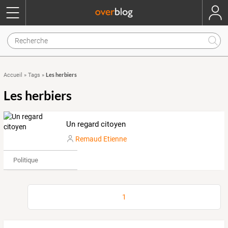
Les herbiers
Accueil
»
Tags
»
Les herbiers
Un regard citoyen
Remaud Etienne
Politique
1