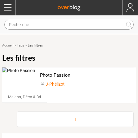
Les filtres
Accueil
»
Tags
»
Les filtres
Photo Passion
J-Phélizot
Maison, Déco & Bricolage
1