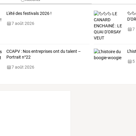
L'été des festivals 2026 !
🦆🦆
D'O
7 août 2026
7
CCAPV : Nos entreprises ont du talent –
L'hi
Portrait n°22
5
7 août 2026