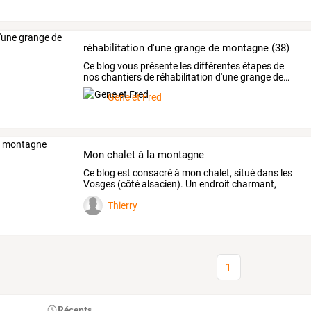
réhabilitation d'une grange de montagne (38)
Ce
blog
vous
présente
les
différentes
étapes
de
nos
chantiers
de
réhabilitation
d'une
grange
de
…
Gene et Fred
Mon chalet à la montagne
Ce
blog
est
consacré
à
mon
chalet,
situé
dans
les
Vosges
(côté
alsacien).
Un
endroit
charmant,
plein
…
Thierry
1
Récents