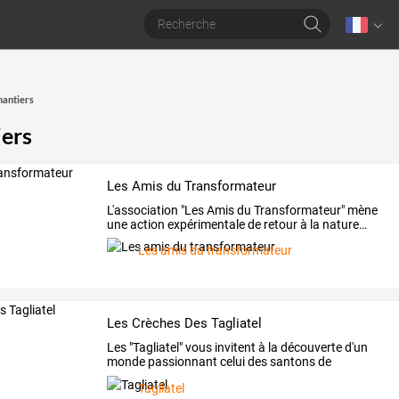
hantiers
iers
Les Amis du Transformateur
L'association
"Les
Amis
du
Transformateur"
mène
une
action
expérimentale
de
retour
à
la
nature
…
Les amis du transformateur
Les Crèches Des Tagliatel
Les "Tagliatel" vous invitent à la découverte d'un
monde passionnant celui des santons de
Provence.
Tagliatel