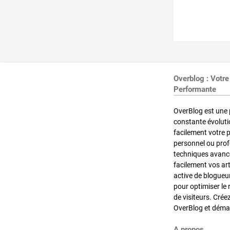
Overblog : Votre
Performante
OverBlog est une 
constante évoluti
facilement votre 
personnel ou pro
techniques avancé
facilement vos ar
active de blogueu
pour optimiser le 
de visiteurs. Crée
OverBlog et démar
A propos