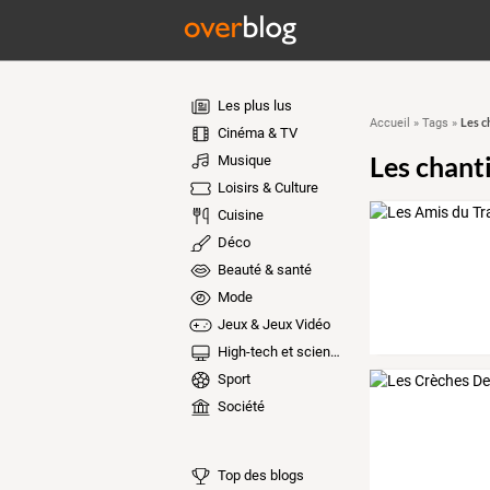
Les plus lus
Les c
Accueil
»
Tags
»
Cinéma & TV
Les chant
Musique
Loisirs & Culture
Cuisine
Déco
Beauté & santé
Mode
Jeux & Jeux Vidéo
High-tech et sciences
Sport
Société
Top des blogs