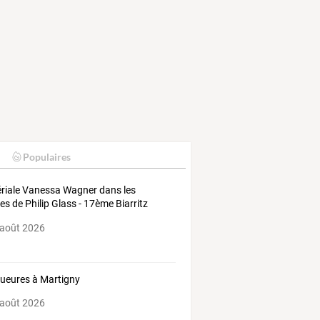
Populaires
riale
Vanessa
Wagner
dans
les
es
de
Philip
Glass
-
17ème
Biarritz
no
…
 août 2026
ueures à Martigny
 août 2026