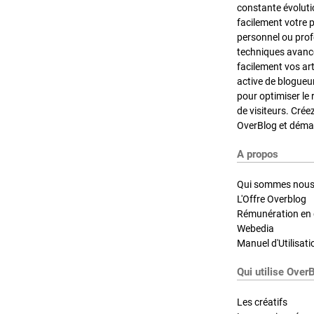
constante évoluti
facilement votre 
personnel ou pro
techniques avancé
facilement vos ar
active de blogueu
pour optimiser le 
de visiteurs. Crée
OverBlog et démar
A propos
Qui sommes nous
L'Offre Overblog
Rémunération en d
Webedia
Manuel d'Utilisati
Qui utilise Over
Les créatifs