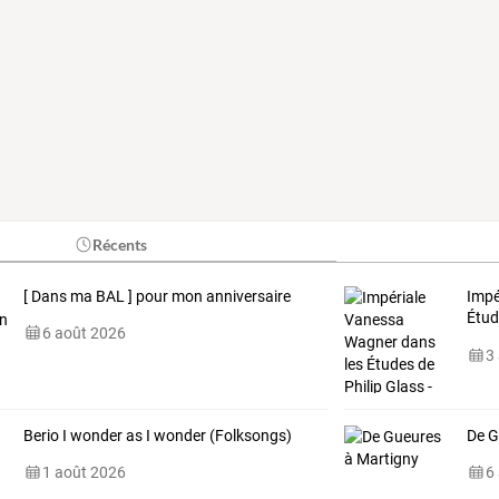
Récents
[ Dans ma BAL ] pour mon anniversaire
Impé
Étud
6 août 2026
Pia
3
Berio I wonder as I wonder (Folksongs)
De G
1 août 2026
6