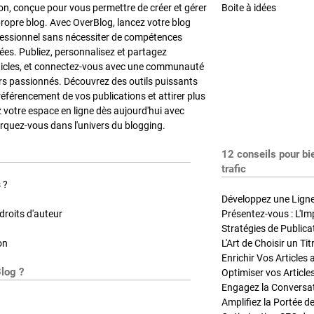
on, conçue pour vous permettre de créer et gérer
Boite à idées
propre blog. Avec OverBlog, lancez votre blog
fessionnel sans nécessiter de compétences
es. Publiez, personnalisez et partagez
ticles, et connectez-vous avec une communauté
rs passionnés. Découvrez des outils puissants
référencement de vos publications et attirer plus
z votre espace en ligne dès aujourd'hui avec
quez-vous dans l'univers du blogging.
12 conseils pour bi
trafic
 ?
Développez une Ligne 
roits d'auteur
Présentez-vous : L'Im
on
L'Art de Choisir un Ti
Blog ?
Optimiser vos Article
Engagez la Conversati
Amplifiez la Portée de