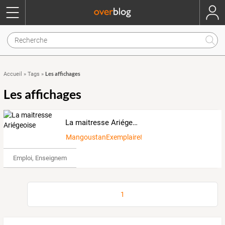
Les affichages
Accueil
»
Tags
»
Les affichages
La maitresse Ariégeoise
MangoustanExemplaire8195040
Emploi, Enseignement & Etudes
1