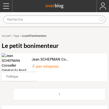
Le petit bonimenteur
Accueil
»
Tags
»
Le petit bonimenteur
Jean SCHEPMAN Conseiller Général du Nord, élu de proximité
jean schepman
Politique
1