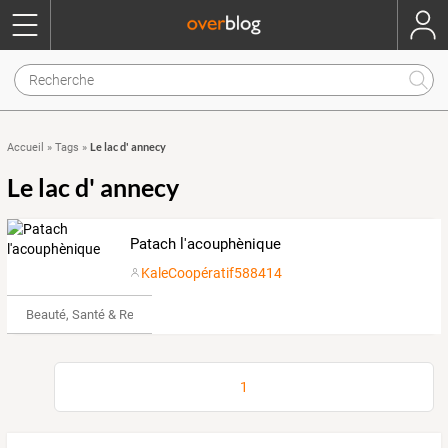
Le lac d' annecy
Accueil
»
Tags
»
Le lac d' annecy
Patach l'acouphènique
KaleCoopératif588414
Beauté, Santé & Remise en forme
1