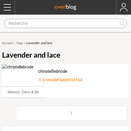
Lavender and lace
Accueil
»
Tags
»
Lavender and lace
christellebrode
GrenadeFiable934104
Maison, Déco & Bricolage
1