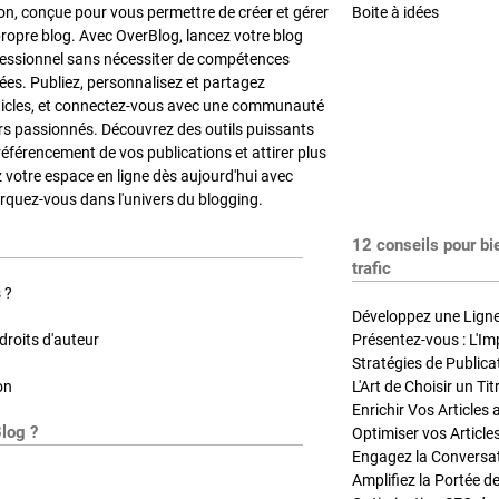
on, conçue pour vous permettre de créer et gérer
Boite à idées
propre blog. Avec OverBlog, lancez votre blog
fessionnel sans nécessiter de compétences
es. Publiez, personnalisez et partagez
ticles, et connectez-vous avec une communauté
rs passionnés. Découvrez des outils puissants
référencement de vos publications et attirer plus
z votre espace en ligne dès aujourd'hui avec
quez-vous dans l'univers du blogging.
12 conseils pour bi
trafic
 ?
Développez une Ligne 
roits d'auteur
Présentez-vous : L'Im
on
L'Art de Choisir un Ti
Blog ?
Optimiser vos Article
Engagez la Conversati
Amplifiez la Portée de