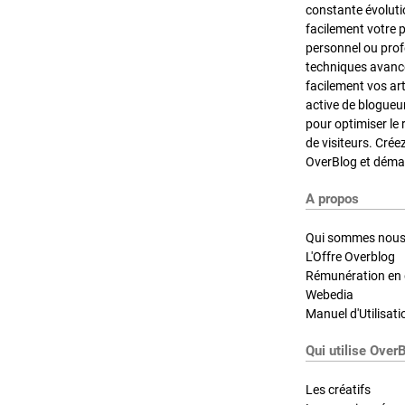
constante évoluti
facilement votre 
personnel ou pro
techniques avancé
facilement vos ar
active de blogueu
pour optimiser le 
de visiteurs. Crée
OverBlog et démar
A propos
Qui sommes nous
L'Offre Overblog
Rémunération en d
Webedia
Manuel d'Utilisati
Qui utilise Over
Les créatifs