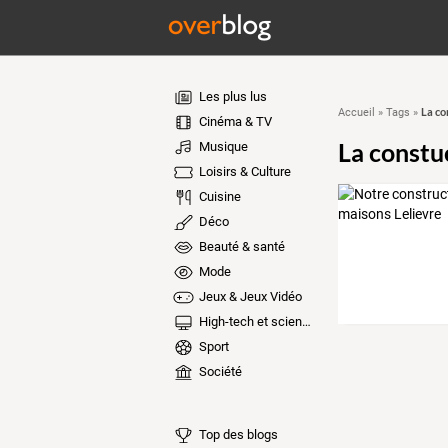
Les plus lus
La co
Accueil
»
Tags
»
Cinéma & TV
La constu
Musique
Loisirs & Culture
Cuisine
Déco
Beauté & santé
Mode
Jeux & Jeux Vidéo
High-tech et sciences
Sport
Société
Top des blogs