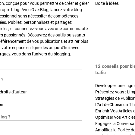
on, conçue pour vous permettre de créer et gérer
Boite à idées
propre blog. Avec OverBlog, lancez votre blog
fessionnel sans nécessiter de compétences
es. Publiez, personnalisez et partagez
ticles, et connectez-vous avec une communauté
rs passionnés. Découvrez des outils puissants
référencement de vos publications et attirer plus
z votre espace en ligne dès aujourd'hui avec
quez-vous dans l'univers du blogging.
12 conseils pour bi
trafic
 ?
Développez une Ligne 
roits d'auteur
Présentez-vous : L'Im
on
L'Art de Choisir un Ti
Blog ?
Optimiser vos Article
Engagez la Conversati
Amplifiez la Portée de