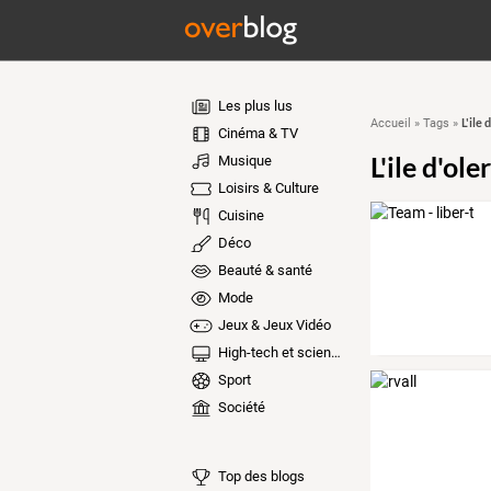
Les plus lus
L'ile 
Accueil
»
Tags
»
Cinéma & TV
L'ile d'ole
Musique
Loisirs & Culture
Cuisine
Déco
Beauté & santé
Mode
Jeux & Jeux Vidéo
High-tech et sciences
Sport
Société
Top des blogs