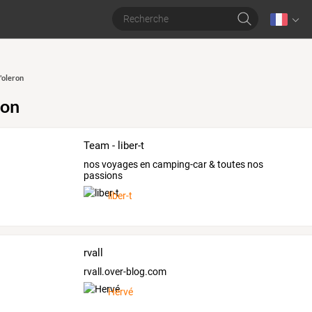
d'oleron
ron
Team - liber-t
nos voyages en camping-car & toutes nos
passions
liber-t
rvall
rvall.over-blog.com
Hervé