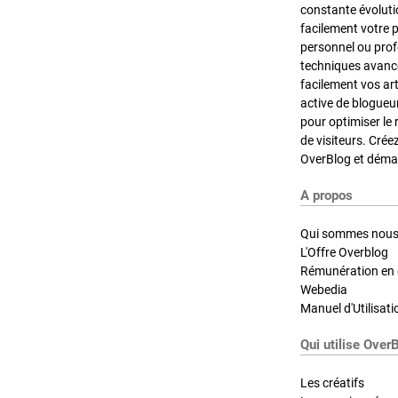
constante évoluti
facilement votre 
personnel ou pro
techniques avancé
facilement vos ar
active de blogueu
pour optimiser le 
de visiteurs. Crée
OverBlog et démar
A propos
Qui sommes nous
L'Offre Overblog
Rémunération en d
Webedia
Manuel d'Utilisati
Qui utilise Over
Les créatifs