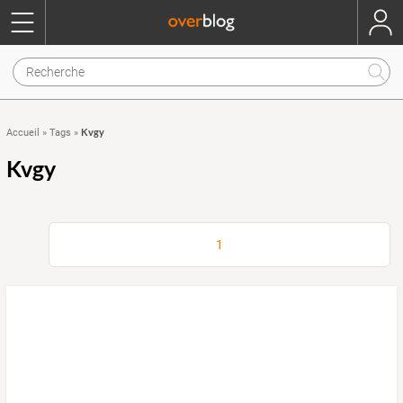
Kvgy
Accueil
»
Tags
»
Kvgy
1