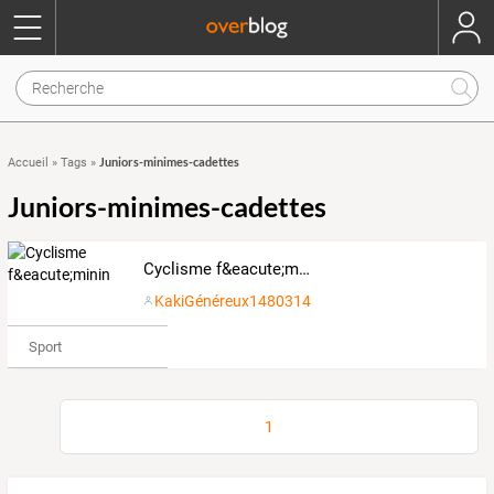
Juniors-minimes-cadettes
Accueil
»
Tags
»
Juniors-minimes-cadettes
Cyclisme f&eacute;minin
KakiGénéreux1480314
Sport
1