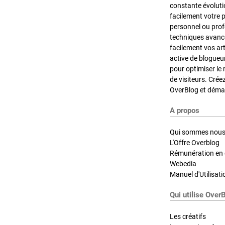
constante évoluti
facilement votre 
personnel ou pro
techniques avancé
facilement vos ar
active de blogueu
pour optimiser le 
de visiteurs. Crée
OverBlog et démar
A propos
Qui sommes nous
L'Offre Overblog
Rémunération en d
Webedia
Manuel d'Utilisati
Qui utilise Over
Les créatifs