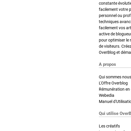
constante évoluti
facilement votre 
personnel ou pro
techniques avancé
facilement vos ar
active de blogueu
pour optimiser le 
de visiteurs. Crée
OverBlog et démar
A propos
Qui sommes nous
L'Offre Overblog
Rémunération en d
Webedia
Manuel d'Utilisati
Qui utilise Over
Les créatifs