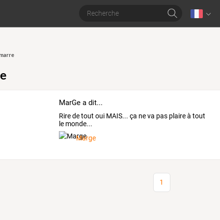
 marre
re
MarGe a dit...
Rire de tout oui MAIS... ça ne va pas plaire à tout
le monde...
Marge
1