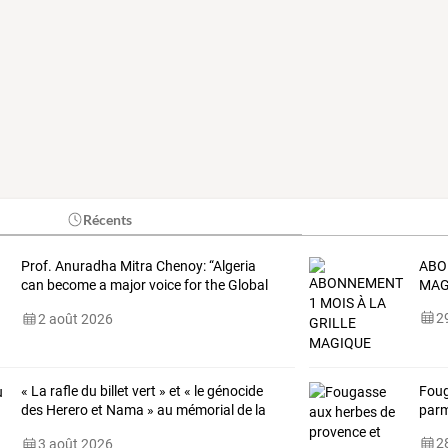
Récents
Prof. Anuradha Mitra Chenoy: “Algeria
ABO
can become a major voice for the Global
MAG
South”
29
2 août 2026
« La rafle du billet vert » et « le génocide
Foug
des Herero et Nama » au mémorial de la
par
Shoah
28
3 août 2026