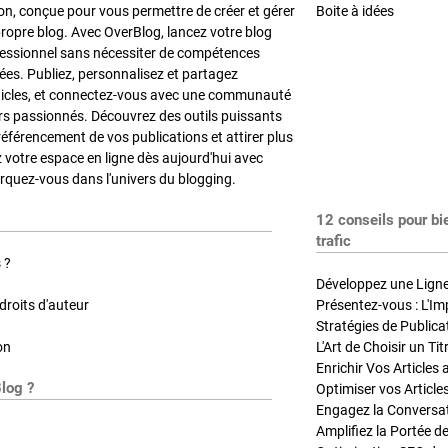
on, conçue pour vous permettre de créer et gérer
Boite à idées
propre blog. Avec OverBlog, lancez votre blog
fessionnel sans nécessiter de compétences
es. Publiez, personnalisez et partagez
ticles, et connectez-vous avec une communauté
rs passionnés. Découvrez des outils puissants
référencement de vos publications et attirer plus
z votre espace en ligne dès aujourd'hui avec
quez-vous dans l'univers du blogging.
12 conseils pour bi
trafic
 ?
Développez une Ligne 
roits d'auteur
Présentez-vous : L'Im
on
L'Art de Choisir un Ti
Blog ?
Optimiser vos Article
Engagez la Conversati
Amplifiez la Portée de