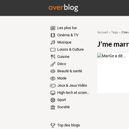
Les plus lus
J'me
Accueil
»
Tags
»
Cinéma & TV
J'me mar
Musique
Loisirs & Culture
Cuisine
Déco
Beauté & santé
Mode
Jeux & Jeux Vidéo
High-tech et sciences
Sport
Société
Top des blogs