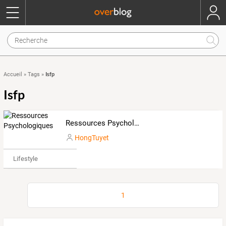
Isfp
Accueil
»
Tags
»
Isfp
Ressources Psychologiques
HongTuyet
Lifestyle
1