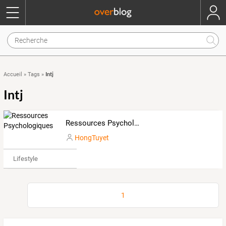
Intj
Accueil
»
Tags
»
Intj
Ressources Psychologiques
HongTuyet
Lifestyle
1