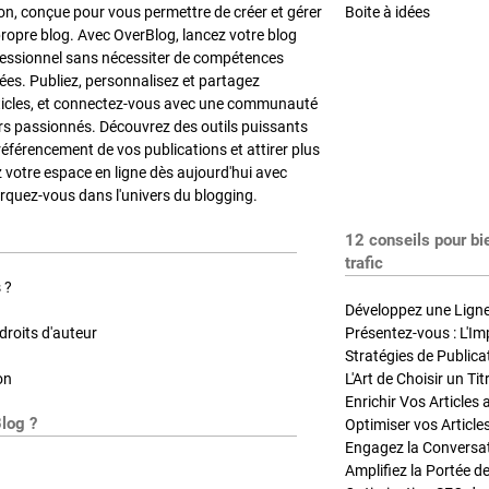
on, conçue pour vous permettre de créer et gérer
Boite à idées
propre blog. Avec OverBlog, lancez votre blog
fessionnel sans nécessiter de compétences
es. Publiez, personnalisez et partagez
ticles, et connectez-vous avec une communauté
rs passionnés. Découvrez des outils puissants
référencement de vos publications et attirer plus
z votre espace en ligne dès aujourd'hui avec
quez-vous dans l'univers du blogging.
12 conseils pour bi
trafic
 ?
Développez une Ligne 
roits d'auteur
Présentez-vous : L'Im
on
L'Art de Choisir un Ti
Blog ?
Optimiser vos Article
Engagez la Conversati
Amplifiez la Portée de