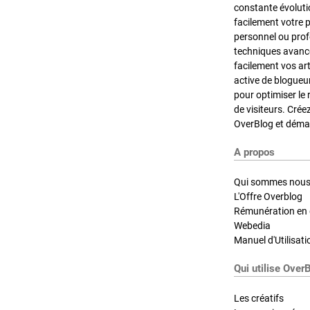
constante évoluti
facilement votre 
personnel ou pro
techniques avancé
facilement vos ar
active de blogueu
pour optimiser le 
de visiteurs. Crée
OverBlog et démar
A propos
Qui sommes nous
L'Offre Overblog
Rémunération en d
Webedia
Manuel d'Utilisati
Qui utilise Over
Les créatifs