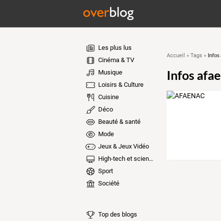
Les plus lus
Infos
Accueil
»
Tags
»
Cinéma & TV
Infos afa
Musique
Loisirs & Culture
Cuisine
Déco
Beauté & santé
Mode
Jeux & Jeux Vidéo
High-tech et sciences
Sport
Société
Top des blogs