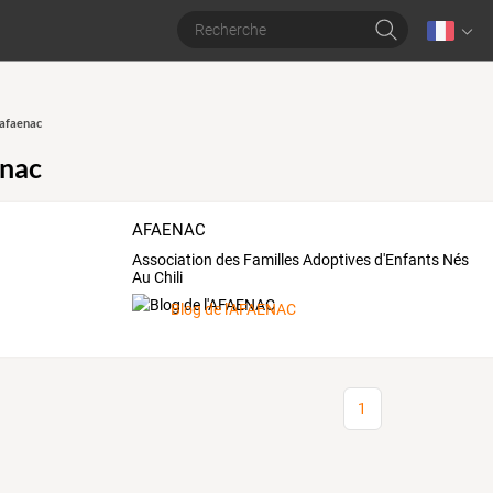
 afaenac
enac
AFAENAC
Association des Familles Adoptives d'Enfants Nés
Au Chili
Blog de l'AFAENAC
1