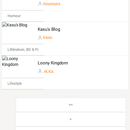
nounours
Humour
Kasu's Blog
Kasu
Littérature, BD & Poésie
Loony Kingdom
.eLKa.
Lifestyle
<<
<